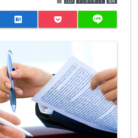
folder
LED
インターネット
価格
line
hatenabookmark