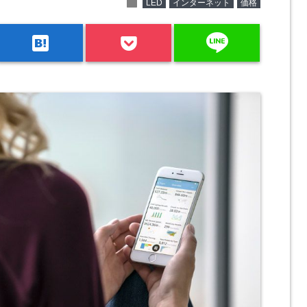
folder
LED
インターネット
価格
line
hatenabookmark